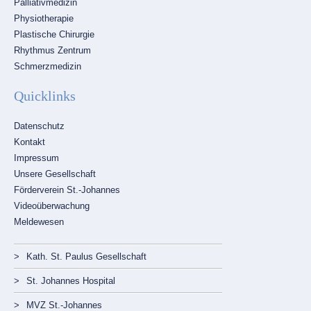
Palliativmedizin
Physiotherapie
Plastische Chirurgie
Rhythmus Zentrum
Schmerzmedizin
Quicklinks
Navigation
Datenschutz
überspringen
Kontakt
Impressum
Unsere Gesellschaft
Förderverein St.-Johannes
Videoüberwachung
Meldewesen
Navigation
überspringen
Kath. St. Paulus Gesellschaft
St. Johannes Hospital
MVZ St.-Johannes