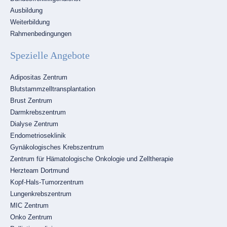
Ausbildung
Weiterbildung
Rahmenbedingungen
Spezielle Angebote
Navigation
Adipositas Zentrum
überspringen
Blutstammzelltransplantation
Brust Zentrum
Darmkrebszentrum
Dialyse Zentrum
Endometrioseklinik
Gynäkologisches Krebszentrum
Zentrum für Hämatologische Onkologie und Zelltherapie
Herzteam Dortmund
Kopf-Hals-Tumorzentrum
Lungenkrebszentrum
MIC Zentrum
Onko Zentrum